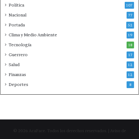
i
a
Política
107
e
s
g
t
Nacional
77
a
Portada
52
Clima y Medio Ambiente
19
Tecnología
18
Guerrero
17
Salud
12
Finanzas
12
Deportes
8
© 2026 AcaFace. Todos los derechos reservados. | Aviso de