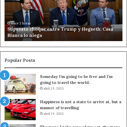
e
r
s
m
t
a
o
c
Hace 2 horas
Supuesto choque entre Trump y Hegseth: Casa
c
o
Blanca lo niega
h
n
o
t
q
r
u
a
e
e
Popular Posts
e
l
n
c
Someday I’m going to be free and I’m
t
r
going to travel the world.
r
i
e
abril 19, 2025
m
T
e
r
n
Happiness is not a state to arrive at, but a
u
o
manner of travelling
m
r
abril 19, 2025
p
g
y
a
The more I take care of my car, the more