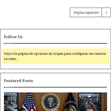
Página siguiente
Follow Us
Vaya a la página de opciones de Arqam para configurar sus cuentas
sociales.
Featured Posts
S
R
u
e
p
f
u
o