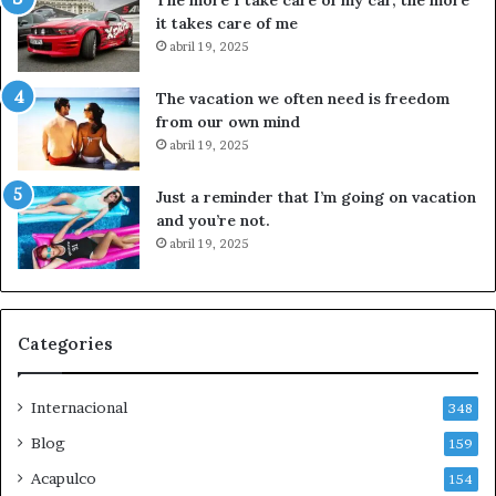
H
n
it takes care of me
e
i
abril 19, 2025
g
z
s
a
The vacation we often need is freedom
e
d
from our own mind
t
o
abril 19, 2025
h
e
:
n
Just a reminder that I’m going on vacation
C
C
and you’re not.
a
h
abril 19, 2025
s
i
a
l
B
e
l
:
a
p
Categories
n
l
c
a
Internacional
a
n
348
l
d
Blog
159
o
e
n
Acapulco
K
154