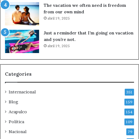
o
a
The vacation we often need is freedom
p
a
from our own mind
o
l
abril 19, 2025
r
s
c
e
Just a reminder that I’m going on vacation
a
c
and you’re not.
s
t
abril 19, 2025
o
o
A
r
y
a
o
r
t
t
Categories
z
í
i
s
Internacional
n
t
351
a
i
Blog
159
p
c
a
Acapulco
o
154
a
Política
109
l
e
Nacional
79
m