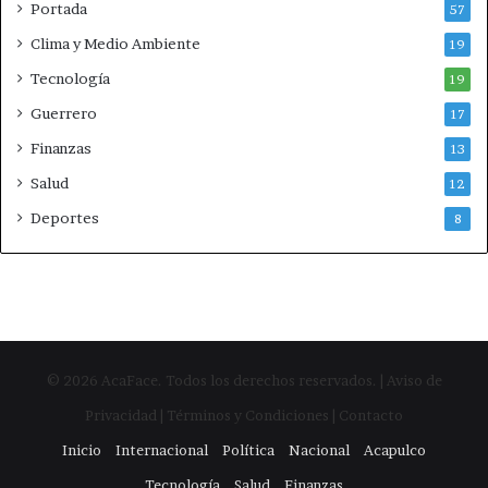
Portada
57
á
n
Clima y Medio Ambiente
19
Tecnología
19
Guerrero
17
Finanzas
13
Salud
12
Deportes
8
© 2026 AcaFace. Todos los derechos reservados. | Aviso de
Privacidad | Términos y Condiciones | Contacto
Inicio
Internacional
Política
Nacional
Acapulco
Tecnología
Salud
Finanzas