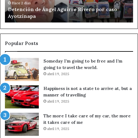
ó
a
Hace 2 días
Detención de Ángel Aguirre Rivero por caso
n
c
Ayotzinapa
d
u
e
l
Á
t
n
u
g
r
Popular Posts
e
a
l
l
Someday I’m going to be free and I’m
A
d
going to travel the world.
g
e
u
abril 19, 2025
A
i
f
r
D
Happiness is not a state to arrive at, but a
r
i
manner of travelling
e
n
abril 19, 2025
R
q
i
u
The more I take care of my car, the more
v
i
it takes care of me
e
e
abril 19, 2025
r
t