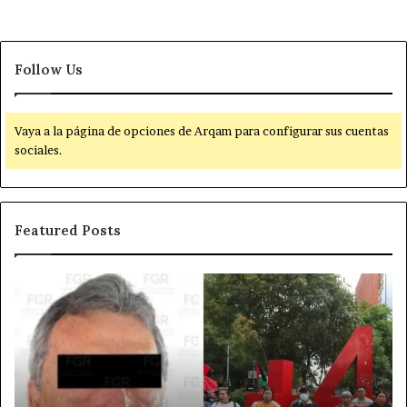
Follow Us
Vaya a la página de opciones de Arqam para configurar sus cuentas
sociales.
Featured Posts
D
P
e
o
t
l
e
í
n
t
c
i
i
c