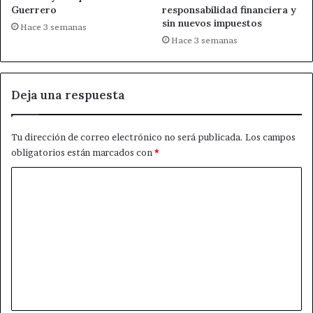
Guerrero
responsabilidad financiera y
sin nuevos impuestos
Hace 3 semanas
Hace 3 semanas
Deja una respuesta
Tu dirección de correo electrónico no será publicada.
Los campos
obligatorios están marcados con
*
C
o
m
e
n
t
a