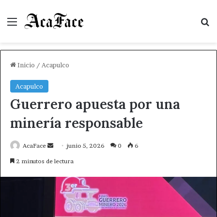
Menú
B
Inicio
/
Acapulco
Acapulco
Guerrero apuesta por una
minería responsable
Send
AcaFace
junio 5, 2026
0
6
an
2 minutos de lectura
email