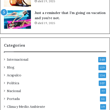
abril 19, 2025
Just a reminder that I’m going on vacation
and you’re not.
abril 19, 2025
Categories
Internacional
348
Blog
159
Acapulco
154
Política
107
Nacional
77
Portada
52
Clima y Medio Ambiente
19