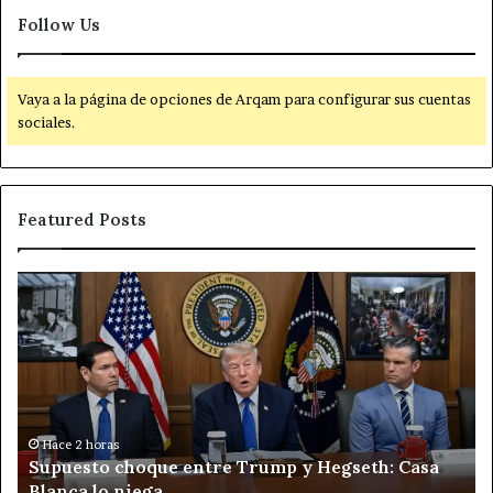
Follow Us
Vaya a la página de opciones de Arqam para configurar sus cuentas
sociales.
Featured Posts
Supuesto
Re
choque
co
entre
el
Trump
cr
y
or
Hegseth:
en
Casa
Ch
Blanca
pl
Hace 2 horas
Supuesto choque entre Trump y Hegseth: Casa
lo
de
Blanca lo niega
niega
Ka