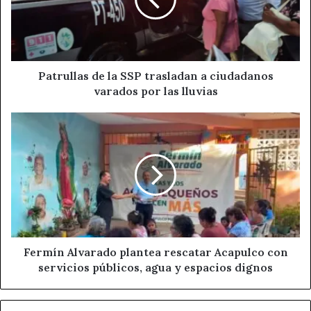
trasladan
a
ciudadanos
varados
por
las
Patrullas de la SSP trasladan a ciudadanos
lluvias
varados por las lluvias
Fermín
Alvarado
plantea
rescatar
Acapulco
con
servicios
públicos,
agua
y
Fermín Alvarado plantea rescatar Acapulco con
espacios
servicios públicos, agua y espacios dignos
dignos