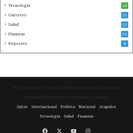
Tecnología
18
Guerrero
17
Salud
12
Finanzas
12
Deportes
8
© 2026 AcaFace. Todos los derechos reservados. | Aviso de
Privacidad | Términos y Condiciones | Contacto
Inicio
Internacional
Política
Nacional
Acapulco
Tecnología
Salud
Finanzas
Facebook
X
YouTube
Instagram