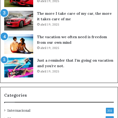
abril 19, 2025
e
R
r
i
The more I take care of my car, the more
J
v
it takes care of me
u
e
abril 19, 2025
d
r
i
o
The vacation we often need is freedom
c
p
from our own mind
i
o
abril 19, 2025
a
r
l
c
Just a reminder that I’m going on vacation
d
a
and you’re not.
e
s
abril 19, 2025
C
o
o
A
s
y
t
o
a
t
Categories
R
z
i
i
Internacional
c
n
351
a
a