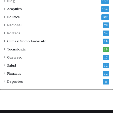
Blog
159
p
Acapulco
a
154
Política
107
Nacional
78
Portada
54
Clima y Medio Ambiente
19
Tecnología
19
Guerrero
17
Salud
12
Finanzas
12
Deportes
8