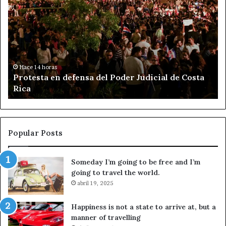
r
e
o
t
t
e
e
n
s
c
t
i
a
ó
Hace 14 horas
Protesta en defensa del Poder Judicial de Costa
e
n
Rica
n
d
d
e
e
Á
f
n
e
g
Popular Posts
n
e
s
l
Someday I’m going to be free and I’m
a
A
going to travel the world.
d
g
e
abril 19, 2025
u
l
i
P
r
Happiness is not a state to arrive at, but a
o
r
manner of travelling
d
e